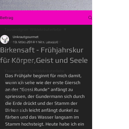
Firma Tausendgrün Kummerlandweg 3 29633
Munster
post@tausendgruen.net
Beitrag
Tausendgrün`Wildekräuterliebe
Unkrautgourmet
Tausendgrün`Wildekräuterliebe
19. März 2014
1 Min. Lesezeit
Birkensaft - Frühjahrskur
Essen
für Körper,Geist und Seele
Wildkräuterküche
Tausendgrün`s Wildekräuterliebe
Das Frühjahr beginnt für mich damit, 
Sagen & Mythen
wenn ich sehe wie der erste Giersch 
an der "Gassi Runde" anfängt zu 
Wiesenapotheke
spriessen, der Gundermann sich durch 
Heilpflanzen
die Erde drückt und der Stamm der 
Birken sich leicht anfängt dunkel zu 
Waldkräuter
färben und das Wasser langsam im 
Rauhnächte
Stamm hochsteigt. Heute habe ich ein 