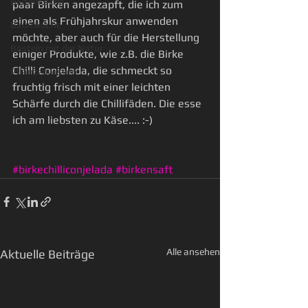
Blütenküche
paar Birken angezapft, die ich zum 
einen als Frühjahrskur anwenden 
Baumküche
möchte, aber auch für die Herstellung 
Basteln mit der Natur
einiger Produkte, wie z.B. die Birke 
Chilli Conjelada, die schmeckt so 
Pflanzenwissen
fruchtig frisch mit einer leichten 
Schärfe durch die Chillifäden. Die esse 
ich am liebsten zu Käse.... :-) 
#birkechilliconjelada
#birkensaft
Alle ansehen
Aktuelle Beiträge