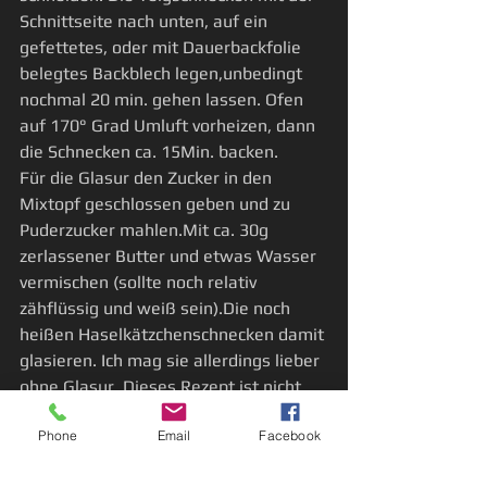
Schnittseite nach unten, auf ein 
gefettetes, oder mit Dauerbackfolie 
belegtes Backblech legen,unbedingt 
nochmal 20 min. gehen lassen. Ofen 
auf 170° Grad Umluft vorheizen, dann  
die Schnecken ca. 15Min. backen. 
Für die Glasur den Zucker in den 
Mixtopf geschlossen geben und zu 
Puderzucker mahlen.Mit ca. 30g 
zerlassener Butter und etwas Wasser 
vermischen (sollte noch relativ 
zähflüssig und weiß sein).Die noch 
heißen Haselkätzchenschnecken damit 
glasieren. Ich mag sie allerdings lieber 
ohne Glasur. Dieses Rezept ist nicht 
für Allergiker geeignet!
Phone
Email
Facebook
Wildkräuterküche
Essen
Baumküche