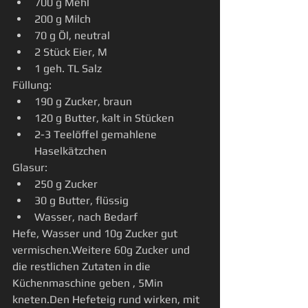
700 g Mehl
200 g Milch
70 g Öl, neutral
2 Stück Eier, M
1 geh. TL Salz
Füllung:
190 g Zucker, braun
120 g Butter, kalt in Stücken
2-3 Teelöffel gemahlene 
Haselkätzchen
Glasur:
250 g Zucker
30 g Butter, flüssig
Wasser, nach Bedarf
Hefe, Wasser und 10g Zucker gut 
vermischen.Weitere 60g Zucker und 
die restlichen Zutaten in die 
Küchenmaschine geben , 5Min 
kneten.Den Hefeteig rund wirken, mit 