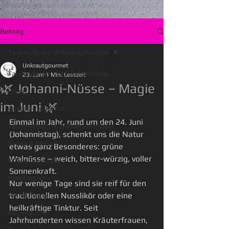
Firma Tausendgrün Kummerlandweg 3 29633
Munster
post@tausendgruen.net
Beitrag
Tausendgrün`Wildekräuterliebe
Unkrautgourmet
Tausendgrün`Wildekräuterliebe
23. Juni
1 Min. Lesezeit
🌿 Johanni-Nüsse – Magie
Essen
im Juni 🌿
Wildkräuterküche
Einmal im Jahr, rund um den 24. Juni 
Tausendgrün`s Wildekräuterliebe
(Johannistag), schenkt uns die Natur 
Sagen & Mythen
etwas ganz Besonderes: grüne 
Walnüsse – weich, bitter-würzig, voller 
Wiesenapotheke
Sonnenkraft.
Heilpflanzen
Nur wenige Tage sind sie reif für den 
traditionellen Nusslikör oder eine 
Waldkräuter
heilkräftige Tinktur. Seit 
Rauhnächte
Jahrhunderten wissen Kräuterfrauen, 