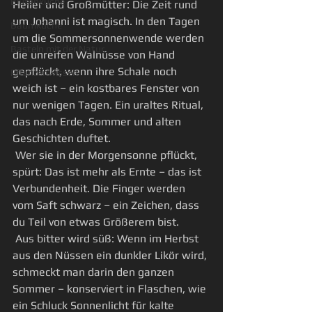
Blütenküche
Heiler und Großmütter: Die Zeit rund 
um Johanni ist magisch. In den Tagen 
Baumküche
um die Sommersonnenwende werden 
Basteln mit der Natur
die unreifen Walnüsse von Hand 
gepflückt, wenn ihre Schale noch 
Pflanzenwissen
weich ist – ein kostbares Fenster von 
nur wenigen Tagen. Ein uraltes Ritual, 
das nach Erde, Sommer und alten 
Geschichten duftet.
 Wer sie in der Morgensonne pflückt, 
spürt: Das ist mehr als Ernte – das ist 
Verbundenheit. Die Finger werden 
vom Saft schwarz – ein Zeichen, dass 
du Teil von etwas Größerem bist.
 Aus bitter wird süß: Wenn im Herbst 
aus den Nüssen ein dunkler Likör wird, 
schmeckt man darin den ganzen 
Sommer – konserviert in Flaschen, wie 
ein Schluck Sonnenlicht für kalte 