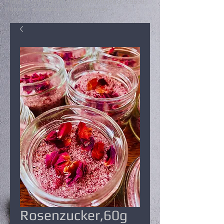
Firma Tausendgrün Kummerlandweg 3 29633
Munster
post@tausendgruen.net
Rosenzucker,60g