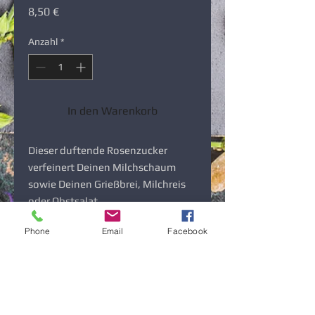
Preis
8,50 €
Anzahl
*
In den Warenkorb
Dieser duftende Rosenzucker
verfeinert Deinen Milchschaum
sowie Deinen Grießbrei, Milchreis
oder Obstsalat.
Phone
Email
Facebook
Zutaten
Feiner Rübenzucker, Vanille und
Wildrosenblüten.