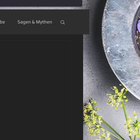
ebe
Sagen & Mythen
umküche