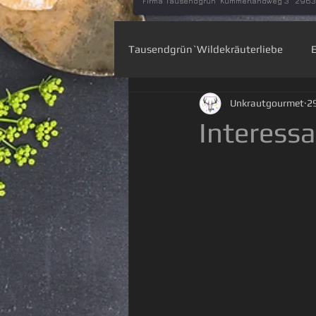
Firma Tausendgrün Kummerlandweg 3 296
Tausendgrün`Wildekräuterliebe
Unkrautgourmet
29
Wiesenapotheke
Heilpflan
Interess
Basteln mit der Natur
Pflan