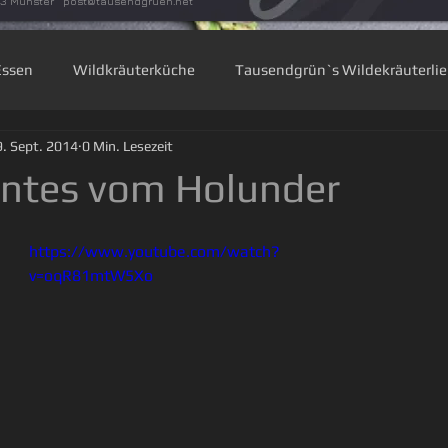
33 Munster
post@tausendgruen.net
Essen
Wildkräuterküche
Tausendgrün`s Wildekräuterli
. Sept. 2014
0 Min. Lesezeit
zen
Waldkräuter
Rauhnächte
Blütenküche
Ba
antes vom Holunder
zenwissen
https://www.youtube.com/watch?
v=oqR81mtW5Xo