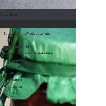
Firma Tausendgrün Kummerlandweg 3 29633
Munster
post@tausendgruen.net
Wilder Blog
Tausendgrün`Wildekräuterliebe
Tausendgrün`Wildekräuterliebe
Essen
Wildkräuterküche
Tausendgrün`s Wildekräuterliebe
Sagen & Mythen
Wiesenapotheke
Heilpflanzen
Waldkräuter
Rauhnächte
Blütenküche
Baumküche