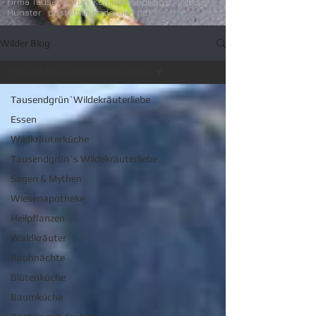
Firma Tausendgrün Kummerlandweg 3 29633
Munster
post@tausendgruen.net
Wilder Blog
Tausendgrün`Wildekräuterliebe
Tausendgrün`Wildekräuterliebe
Essen
Wildkräuterküche
Tausendgrün`s Wildekräuterliebe
Sagen & Mythen
Wiesenapotheke
Heilpflanzen
Waldkräuter
Rauhnächte
Blütenküche
Baumküche