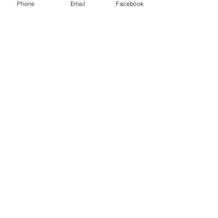
Phone
Email
Facebook
Alle ansehen
Aktuelle Beiträge
Kommentare