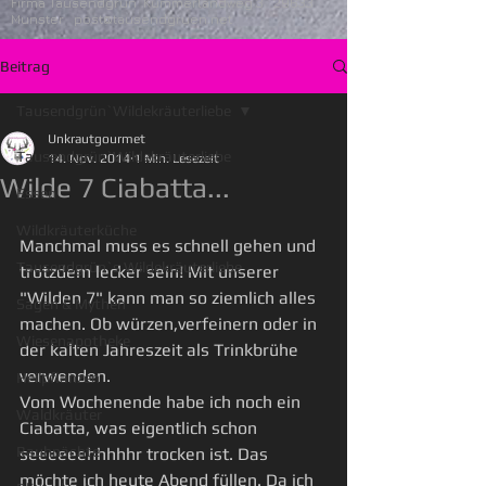
Firma Tausendgrün Kummerlandweg 3 29633
Munster
post@tausendgruen.net
Beitrag
Tausendgrün`Wildekräuterliebe
Unkrautgourmet
Tausendgrün`Wildekräuterliebe
14. Nov. 2014
1 Min. Lesezeit
Wilde 7 Ciabatta...
Essen
Wildkräuterküche
Manchmal muss es schnell gehen und 
Tausendgrün`s Wildekräuterliebe
trotzdem lecker sein! Mit unserer 
"Wilden 7" kann man so ziemlich alles 
Sagen & Mythen
machen. Ob würzen,verfeinern oder in 
Wiesenapotheke
der kalten Jahreszeit als Trinkbrühe 
verwenden. 
Heilpflanzen
Vom Wochenende habe ich noch ein 
Waldkräuter
Ciabatta, was eigentlich schon 
Rauhnächte
seeeeeehhhhhr trocken ist. Das 
möchte ich heute Abend füllen. Da ich 