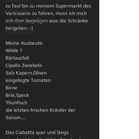
Blütenküche
zu faul bin zu meinem Supermarkt des 
Baumküche
Vertrauens zu fahren, muss ich mich 
mit dem begnügen was die Schränke 
Basteln mit der Natur
hergeben :-) 
Pflanzenwissen
Meine Ausbeute: 
Wilde 7 
Bärlauchöl 
Cipolla Zwiebeln 
Salz Kapern,Oliven 
eingelegte Tomaten 
Birne 
Brie,Speck 
Thunfisch 
die letzten frischen Kräuter der 
Saison.... 
Das Ciabatta quer und längs 