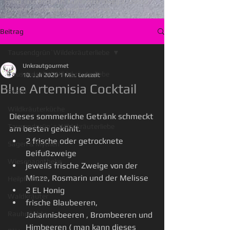
Firma Tausendgrün Kummerlandweg 3 29633
Munster
post@tausendgruen.net
Beitrag
Tausendgrün`Wildekräuterliebe
Unkrautgourmet
Tausendgrün`Wildekräuterliebe
10. Juli 2020
1 Min. Lesezeit
Blue Artemisia Cocktail
Essen
Wildkräuterküche
Dieses sommerliche Getränk schmeckt 
Tausendgrün`s Wildekräuterliebe
am besten gekühlt.
2 frische oder getrocknete 
Sagen & Mythen
Beifußzweige
Wiesenapotheke
jeweils frische Zweige von der 
Minze, Rosmarin und der Melisse
Heilpflanzen
2 EL Honig
Waldkräuter
frische Blaubeeren, 
Rauhnächte
Johannisbeeren , Brombeeren und 
Himbeeren ( man kann dieses 