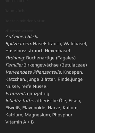
Blütenküche
Baumküche
Basteln mit der Natur
Pflanzenwissen
Auf einen Blick:
Spitznamen:
 Haselstrauch, Waldhasel, 
Haselnussstrauch,Hexenhasel
Ordnung:
 Buchenartige (Fagales)
Familie: 
Birkengewächse (Betulaceae)
Verwendete Pflanzenteile:
 Knospen, 
Kätzchen, junge Blätter, Rinde,junge 
Nüsse, reife Nüsse.
Erntezeit:
 ganzjährig
Inhaltsstoffe:
 ätherische Öle, Eisen, 
Eiweiß, Flavonoide, Harze, Kalium, 
Kalzium, Magnesium, Phosphor, 
Vitamin A + B