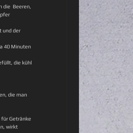
die  Beeren, 
pfer 
und der  
wa 40 Minuten 
üllt, die kühl 
en, die man 
 für Getränke 
n, wirkt 