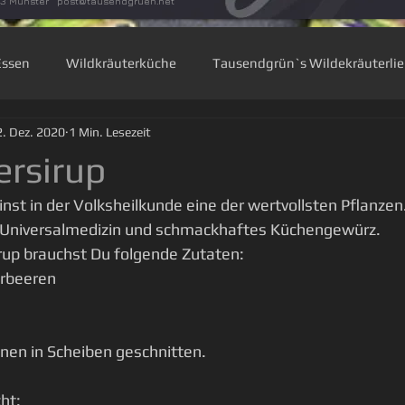
33 Munster
post@tausendgruen.net
Essen
Wildkräuterküche
Tausendgrün`s Wildekräuterli
2. Dez. 2020
1 Min. Lesezeit
zen
Waldkräuter
Rauhnächte
Blütenküche
Ba
rsirup
nst in der Volksheilkunde eine der wertvollsten Pflanzen
zenwissen
he Universalmedizin und schmackhaftes Küchengewürz.
rup brauchst Du folgende Zutaten:
erbeeren
nen in Scheiben geschnitten.
ht: