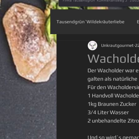
Firma Tausendgrün Kummerlandweg 3 296
Tausendgrün`Wildekräuterliebe
Unkrautgourmet
2
Wiesenapotheke
Heilpflan
Wacholde
Der Wacholder war ei
Basteln mit der Natur
Pflan
galten als natürlic
Für den Wacholdersi
1 Handvoll Wachold
1kg Braunen Zucker
3/4 Liter Wasser
2 unbehandelte Zitro
Und so wird´s gemac