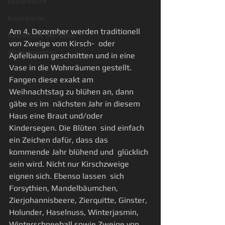
Blütenküche
Baumküche
Am 4. Dezember werden traditionell 
Basteln mit der Natur
von Zweige vom Kirsch-  oder 
Pflanzenwissen
Apfelbaum geschnitten und in eine 
Vase in die Wohnräumen gestellt.  
Fangen diese exakt am 
Weihnachtstag zu blühen an, dann 
gäbe es im  nächsten Jahr in diesem 
Haus eine Braut und/oder 
Kindersegen. Die Blüten  sind einfach 
ein Zeichen dafür, dass das 
kommende Jahr blühend und  glücklich 
sein wird. Nicht nur Kirschzweige 
eignen sich. Ebenso lassen  sich 
Forsythien, Mandelbäumchen, 
Zierjohannisbeere, Zierquitte, Ginster,  
Holunder, Haselnuss, Winterjasmin, 
Winterschneeball sowie Zweige von  