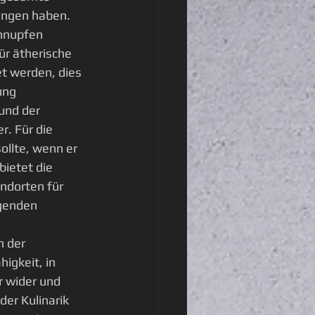
ungen haben. 
hnupfen 
r ätherische 
t werden, dies 
ung 
und der 
r. Für die 
llte, wenn er 
bietet die 
ndorten für 
genden 
 der 
igkeit, in 
 wider und 
der Kulinarik 