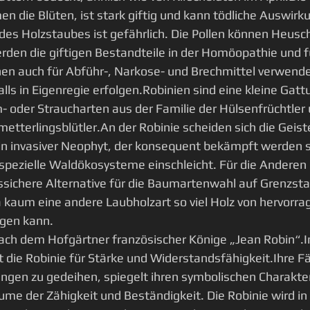
 die Blüten, ist stark giftig und kann tödliche Auswirk
es Holzstaubes ist gefährlich. Die Pollen können Heusc
den die giftigen Bestandteile in der Homöopathie und fü
nen auch für Abführ-, Narkose- und Brechmittel verwende
alls in Eigenregie erfolgen.Robinien sind eine kleine Gatt
oder Straucharten aus der Familie der Hülsenfrüchtler 
etterlingsblütler.An der Robinie scheiden sich die Geiste
in invasiver Neophyt, der konsequent bekämpft werden so
n spezielle Waldökosysteme einschleicht. Für die Anderen 
ssichere Alternative für die Baumartenwahl auf Grenzsta
 kaum eine andere Laubholzart so viel Holz von hervorra
ngen kann.
ch dem Hofgärtner französischer Könige „Jean Robin“.In
die Robinie für Stärke und Widerstandsfähigkeit.Ihre Fäh
gen zu gedeihen, spiegelt ihren symbolischen Charakter
ume der Zähigkeit und Beständigkeit. Die Robinie wird in 