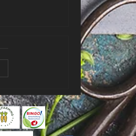
wegerich für die
enapotheke