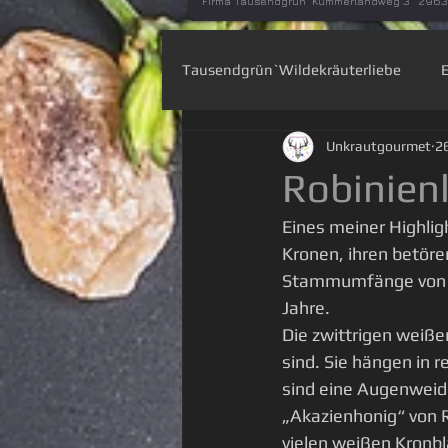
Firma Tausendgrün Kummerlandweg 3 296
Tausendgrün`Wildekräuterliebe
Unkrautgourmet
2
Wiesenapotheke
Heilpflan
Robinien
Eines meiner Highligh
Basteln mit der Natur
Pflan
Kronen, ihren betör
Stammumfänge von 5 
Jahre.
Die zwittrigen weiße
sind. Sie hängen in 
sind eine Augenweid
„Akazienhonig“ von R
vielen weißen Kronbl