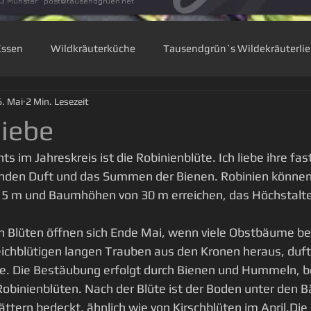
33 Munster
post@tausendgruen.net
Essen
Wildkräuterküche
Tausendgrün`s Wildekräuterli
6. Mai
2 Min. Lesezeit
zen
Waldkräuter
Rauhnächte
Blütenküche
Ba
liebe
ts im Jahreskreis ist die Robinienblüte. Ich liebe ihre fa
zenwissen
enden Duft und das Summen der Bienen. Robinien können
m und Baumhöhen von 30 m erreichen, das Höchstalter
n Blüten öffnen sich Ende Mai, wenn viele Obstbäume ber
reichblütigen langen Trauben aus den Kronen heraus, duft
e. Die Bestäubung erfolgt durch Bienen und Hummeln, be
obinienblüten. Nach der Blüte ist der Boden unter den 
ättern bedeckt, ähnlich wie von Kirschblüten im April.Di