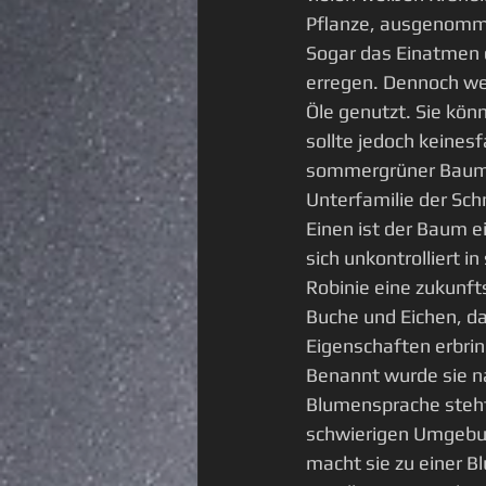
Pflanze, ausgenommen
Sogar das Einatmen d
erregen. Dennoch wer
Öle genutzt. Sie kön
sollte jedoch keinesf
sommergrüner Baum- 
Unterfamilie der Schm
Einen ist der Baum e
sich unkontrolliert i
Robinie eine zukunft
Buche und Eichen, da
Eigenschaften erbri
Benannt wurde sie na
Blumensprache steht 
schwierigen Umgebun
macht sie zu einer Bl