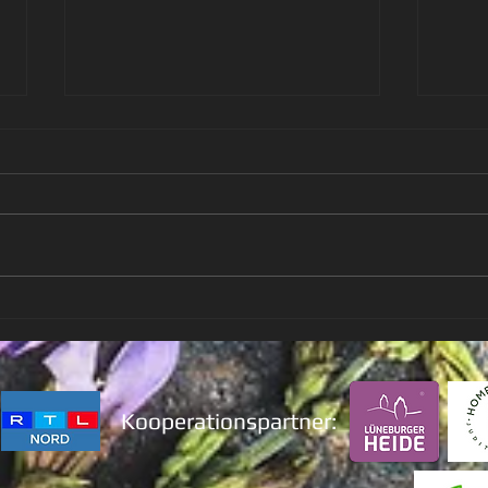
🌿 Johanni-Nüsse – Magie im
Spitz
Juni 🌿
Wies
Kooperationspartner: