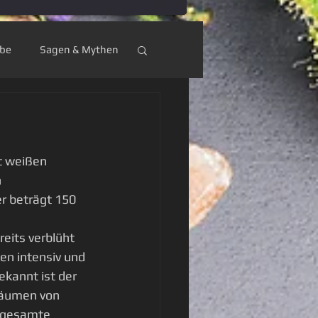
ebe
Sagen & Mythen
umküche
st weißen 
 
 beträgt 150 
eits verblüht 
en intensiv und 
kannt ist der 
Bäumen von 
e gesamte 