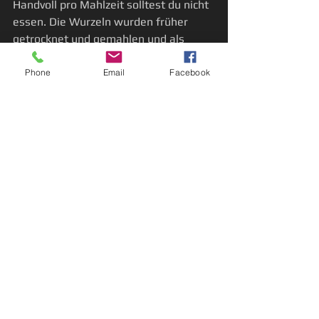
Handvoll pro Mahlzeit solltest du nicht 
essen. Die Wurzeln wurden früher 
getrocknet und gemahlen und als 
Mehlersatz verwendet.
Phone
Email
Facebook
Die Blätter des Scharbockskrauts 
sollten nur vor der Blüte gegessen 
werden und nicht in großen Mengen 
verzehrt werden. Sie enthalten eine 
kleine Menge giftige Scharfstoffe, die 
beim Aufblühen vermehrt vorhanden 
sind.
Sagen & Mythen
Tausendgrün`s Wildekräuterliebe
Heilpflanzen