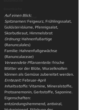
Blütenküche
Baumküche
Auf einen Blick:
Basteln mit der Natur
Spitznamen:
 Feigwurz, Frühlingssalat, 
Pflanzenwissen
Goldsternblume, Pfennigsalat, 
Skorbutkraut, Himmelsbrot
Ordnung:
 Hahnenfußartige 
(Ranunculales)
Familie: Hahnenfußgewächse 
(Ranunculaceae)
Verwendete Pflanzenteile:
 frische 
Blätter vor der Blüte, Wurzelknollen 
können als Gemüse zubereitet werden.
Erntezeit:
 Februar-April
Inhaltsstoffe:
 Vitamine, Mineralstoffe, 
Protoanemonin, Gerbstoffe, Saponine.
Eigenschaften: 
entzündungshemmend, antiviral, 
blutreinigend, Stärkung des 