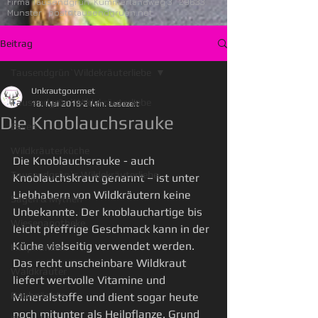
Firma Tausendgrün Kummerlandweg 3 29633
Munster
post@tausendgruen.net
Beitrag
Tausendgrün`Wildekräuterliebe
Unkrautgourmet
Tausendgrün`Wildekräuterliebe
18. Mai 2018
2 Min. Lesezeit
Die Knoblauchsrauke
Essen
Wildkräuterküche
Die Knoblauchsrauke - auch 
Tausendgrün`s Wildekräuterliebe
Knoblauchskraut genannt – ist unter 
Liebhabern von Wildkräutern keine 
Sagen & Mythen
Unbekannte. Der knoblauchartige bis 
Wiesenapotheke
leicht pfeffrige Geschmack kann in der 
Küche vielseitig verwendet werden. 
Heilpflanzen
Das recht unscheinbare Wildkraut 
Waldkräuter
liefert wertvolle Vitamine und 
Rauhnächte
Mineralstoffe und dient sogar heute 
noch mitunter als Heilpflanze. Grund 