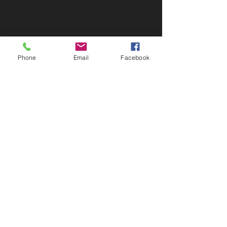
Phone
Email
Facebook
Eine Möglichkeit des Konservierens ist 
das Einfrieren.
#kräuterlexikon
#knoblauchsrauke