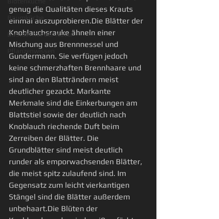
Blütenküche
genug die Qualitäten dieses Krauts 
Baumküche
einmal auszuprobieren.Die Blätter der 
Knoblauchsrauke ähneln einer 
Basteln mit der Natur
Mischung aus Brennnessel und 
Pflanzenwissen
Gundermann. Sie verfügen jedoch 
keine schmerzhaften Brennhaare und 
sind an den Blatträndern meist 
deutlicher gezackt. Markante 
Merkmale sind die Einkerbungen am 
Blattstiel sowie der deutlich nach 
Knoblauch riechende Duft beim 
Zerreiben der Blätter. Die 
Grundblätter sind meist deutlich 
runder als emporwachsenden Blätter, 
die meist spitz zulaufend sind. Im 
Gegensatz zum leicht vierkantigen 
Stängel sind die Blätter außerdem 
unbehaart.Die Blüten der 