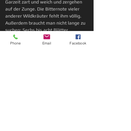
Garzeit zart und weich und zergehen 
auf der Zunge. Die Bitternote vieler 
anderer Wildkräuter fehlt ihm völlig. 
Außerdem braucht man nicht lange zu 
suchen: Sechs bis acht Blätter 
inklusive Stiele reichen für eine 
Phone
Email
Facebook
Familienportion Gemüse. Er lässt sich 
hervorragend mit Kartoffeln (zum 
Beispiel im Gratin) oder als Kräuter-
Sahnesauce mit Nudeln kombinieren.
#wildkräuter
#wiesenbärenklau
#wildkrautdesmonats
Alle ansehen
Aktuelle Beiträge