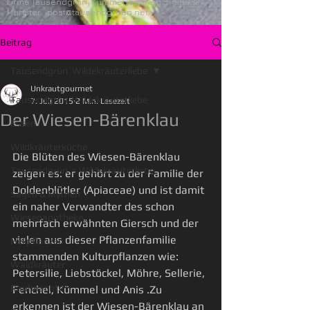
Firma Tausendgrün Kummerlandweg 3 29633
Munster
post@tausendgruen.net
Beitrag
Tausendgrün`Wildekräuterliebe
Unkrautgourmet
Tausendgrün`Wildekräuterliebe
7. Juli 2015
2 Min. Lesezeit
Der Wiesen-Bärenklau
Essen
Wildkräuterküche
Die Blüten des Wiesen-Bärenklau 
Tausendgrün`s Wildekräuterliebe
zeigen es: er gehört zu der Familie der 
Doldenblütler (Apiaceae) und ist damit 
Sagen & Mythen
ein naher Verwandter des schon 
Wiesenapotheke
mehrfach erwähnten Giersch und der 
vielen aus dieser Pflanzenfamilie 
Heilpflanzen
stammenden Kulturpflanzen wie: 
Waldkräuter
Petersilie, Liebstöckel, Möhre, Sellerie, 
Rauhnächte
Fenchel, Kümmel und Anis .Zu 
erkennen ist der Wiesen-Bärenklau an 