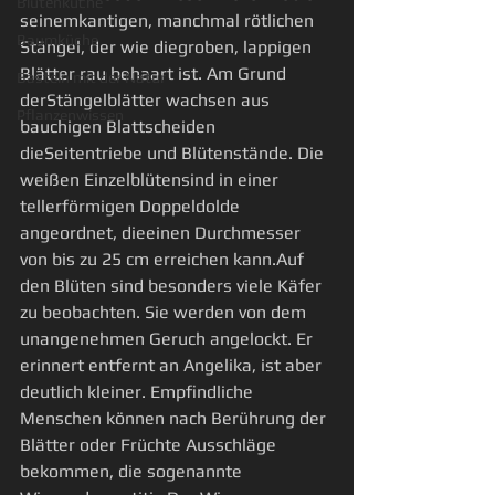
Blütenküche
seinemkantigen, manchmal rötlichen 
Baumküche
Stängel, der wie diegroben, lappigen 
Blätter rau behaart ist. Am Grund 
Basteln mit der Natur
derStängelblätter wachsen aus 
Pflanzenwissen
bauchigen Blattscheiden 
dieSeitentriebe und Blütenstände. Die 
weißen Einzelblütensind in einer 
tellerförmigen Doppeldolde 
angeordnet, dieeinen Durchmesser 
von bis zu 25 cm erreichen kann.Auf 
den Blüten sind besonders viele Käfer 
zu beobachten. Sie werden von dem 
unangenehmen Geruch angelockt. Er 
erinnert entfernt an Angelika, ist aber 
deutlich kleiner. Empfindliche 
Menschen können nach Berührung der 
Blätter oder Früchte Ausschläge 
bekommen, die sogenannte 